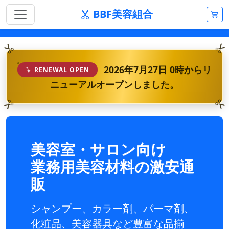
BBF美容組合
2026年7月27日 0時からリ
RENEWAL OPEN
ニューアルオープンしました。
美容室・サロン向け
業務用美容材料の激安通
販
シャンプー、カラー剤、パーマ剤、
化粧品、美容器具など豊富な品揃