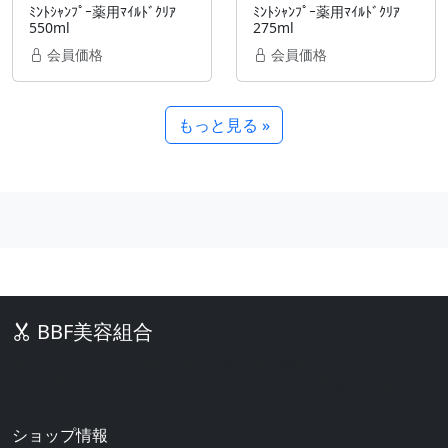
ﾐﾝﾄｼｬﾝﾌﾟｰ薬用ﾏｲﾙﾄﾞｸﾘｱ
ﾐﾝﾄｼｬﾝﾌﾟｰ薬用ﾏｲﾙﾄﾞｸﾘｱ
550ml
275ml
会員価格
会員価格
もっと見る »
BBF美容組合
美容室・サロン向け業務用美容材料の激安通販サイト。シャンプ
ー、カラー剤、パーマ剤、化粧品、美容器具など豊富な品揃え。
ショップ情報