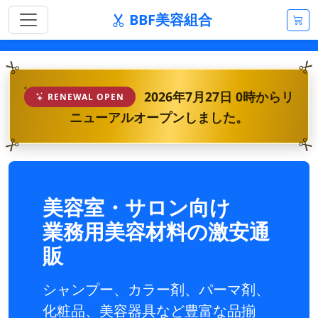
BBF美容組合
2026年7月27日 0時からリ
RENEWAL OPEN
ニューアルオープンしました。
美容室・サロン向け
業務用美容材料の激安通
販
シャンプー、カラー剤、パーマ剤、
化粧品、美容器具など豊富な品揃