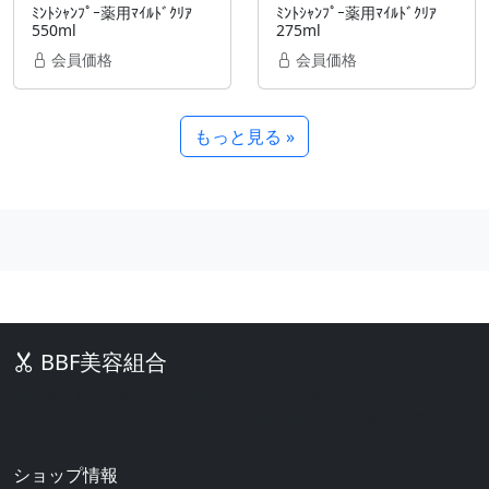
ﾐﾝﾄｼｬﾝﾌﾟｰ薬用ﾏｲﾙﾄﾞｸﾘｱ
ﾐﾝﾄｼｬﾝﾌﾟｰ薬用ﾏｲﾙﾄﾞｸﾘｱ
550ml
275ml
会員価格
会員価格
もっと見る »
BBF美容組合
美容室・サロン向け業務用美容材料の激安通販サイト。シャンプ
ー、カラー剤、パーマ剤、化粧品、美容器具など豊富な品揃え。
ショップ情報