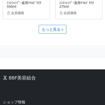
ﾐﾝﾄｼｬﾝﾌﾟｰ薬用ﾏｲﾙﾄﾞｸﾘｱ
ﾐﾝﾄｼｬﾝﾌﾟｰ薬用ﾏｲﾙﾄﾞｸﾘｱ
550ml
275ml
会員価格
会員価格
もっと見る »
BBF美容組合
美容室・サロン向け業務用美容材料の激安通販サイト。シャンプ
ー、カラー剤、パーマ剤、化粧品、美容器具など豊富な品揃え。
ショップ情報