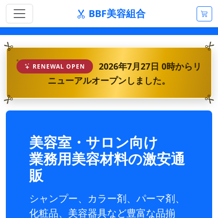
BBF美容組合
2026年7月27日 0時からリ
RENEWAL OPEN
ニューアルオープンしました。
美容室・サロン向け
業務用美容材料の激安通
販
シャンプー、カラー剤、パーマ剤、
化粧品、美容器具など豊富な品揃