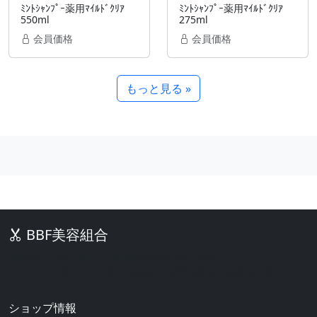
ﾐﾝﾄｼｬﾝﾌﾟｰ薬用ﾏｲﾙﾄﾞｸﾘｱ
ﾐﾝﾄｼｬﾝﾌﾟｰ薬用ﾏｲﾙﾄﾞｸﾘｱ
550ml
275ml
会員価格
会員価格
もっと見る »
BBF美容組合
美容室・サロン向け業務用美容材料の激安通販サイト。シャンプ
ー、カラー剤、パーマ剤、化粧品、美容器具など豊富な品揃え。
ショップ情報