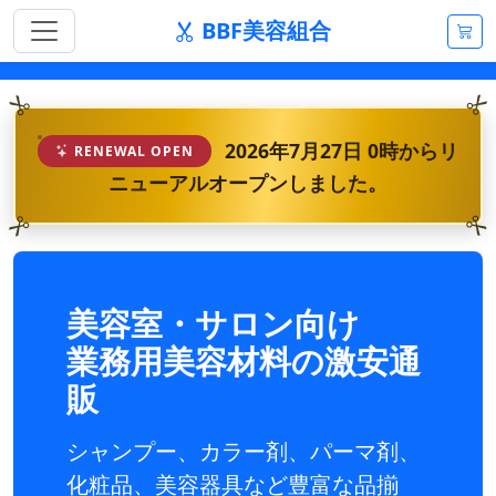
BBF美容組合
2026年7月27日 0時からリ
RENEWAL OPEN
ニューアルオープンしました。
美容室・サロン向け
業務用美容材料の激安通
販
シャンプー、カラー剤、パーマ剤、
化粧品、美容器具など豊富な品揃