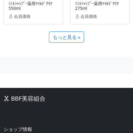
ﾐﾝﾄｼｬﾝﾌﾟｰ薬用ﾏｲﾙﾄﾞｸﾘｱ
ﾐﾝﾄｼｬﾝﾌﾟｰ薬用ﾏｲﾙﾄﾞｸﾘｱ
550ml
275ml
会員価格
会員価格
もっと見る »
BBF美容組合
美容室・サロン向け業務用美容材料の激安通販サイト。シャンプ
ー、カラー剤、パーマ剤、化粧品、美容器具など豊富な品揃え。
ショップ情報