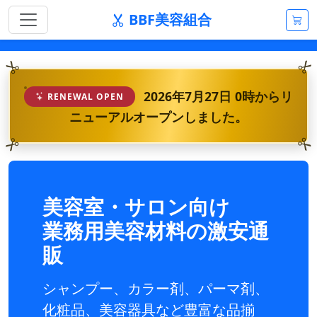
BBF美容組合
2026年7月27日 0時からリ
RENEWAL OPEN
ニューアルオープンしました。
美容室・サロン向け
業務用美容材料の激安通
販
シャンプー、カラー剤、パーマ剤、
化粧品、美容器具など豊富な品揃