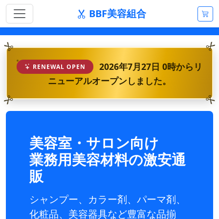
BBF美容組合
2026年7月27日 0時からリ
RENEWAL OPEN
ニューアルオープンしました。
美容室・サロン向け
業務用美容材料の激安通
販
シャンプー、カラー剤、パーマ剤、
化粧品、美容器具など豊富な品揃