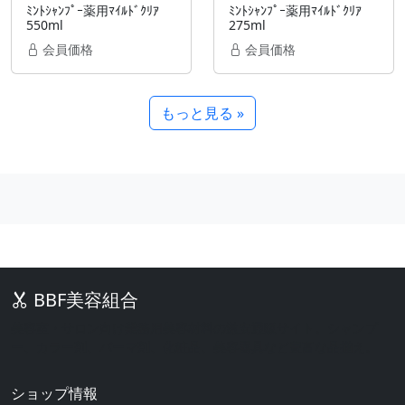
ﾐﾝﾄｼｬﾝﾌﾟｰ薬用ﾏｲﾙﾄﾞｸﾘｱ
ﾐﾝﾄｼｬﾝﾌﾟｰ薬用ﾏｲﾙﾄﾞｸﾘｱ
550ml
275ml
会員価格
会員価格
もっと見る »
BBF美容組合
美容室・サロン向け業務用美容材料の激安通販サイト。シャンプ
ー、カラー剤、パーマ剤、化粧品、美容器具など豊富な品揃え。
ショップ情報