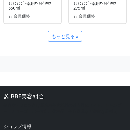
ﾐﾝﾄｼｬﾝﾌﾟｰ薬用ﾏｲﾙﾄﾞｸﾘｱ
ﾐﾝﾄｼｬﾝﾌﾟｰ薬用ﾏｲﾙﾄﾞｸﾘｱ
550ml
275ml
会員価格
会員価格
もっと見る »
BBF美容組合
美容室・サロン向け業務用美容材料の激安通販サイト。シャンプ
ー、カラー剤、パーマ剤、化粧品、美容器具など豊富な品揃え。
ショップ情報