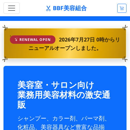
BBF美容組合
2026年7月27日 0時からリ
RENEWAL OPEN
ニューアルオープンしました。
美容室・サロン向け
業務用美容材料の激安通
販
シャンプー、カラー剤、パーマ剤、
化粧品、美容器具など豊富な品揃