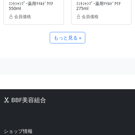
ﾐﾝﾄｼｬﾝﾌﾟｰ薬用ﾏｲﾙﾄﾞｸﾘｱ
ﾐﾝﾄｼｬﾝﾌﾟｰ薬用ﾏｲﾙﾄﾞｸﾘｱ
550ml
275ml
会員価格
会員価格
もっと見る »
BBF美容組合
美容室・サロン向け業務用美容材料の激安通販サイト。シャンプ
ー、カラー剤、パーマ剤、化粧品、美容器具など豊富な品揃え。
ショップ情報