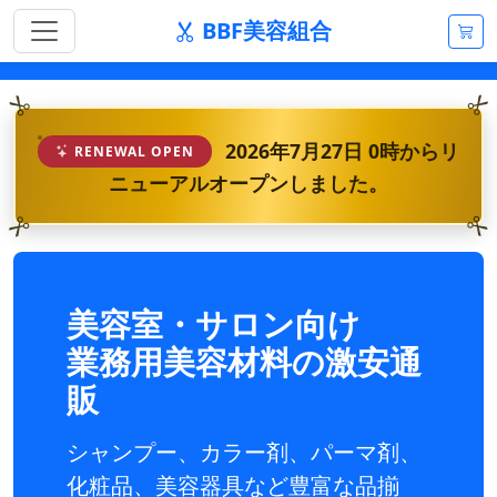
BBF美容組合
2026年7月27日 0時からリ
RENEWAL OPEN
ニューアルオープンしました。
美容室・サロン向け
業務用美容材料の激安通
販
シャンプー、カラー剤、パーマ剤、
化粧品、美容器具など豊富な品揃