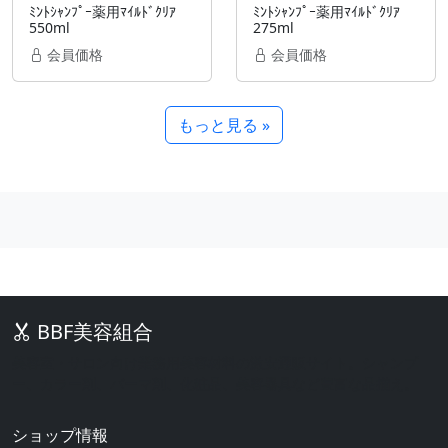
ﾐﾝﾄｼｬﾝﾌﾟｰ薬用ﾏｲﾙﾄﾞｸﾘｱ
ﾐﾝﾄｼｬﾝﾌﾟｰ薬用ﾏｲﾙﾄﾞｸﾘｱ
550ml
275ml
会員価格
会員価格
もっと見る »
BBF美容組合
美容室・サロン向け業務用美容材料の激安通販サイト。シャンプ
ー、カラー剤、パーマ剤、化粧品、美容器具など豊富な品揃え。
ショップ情報