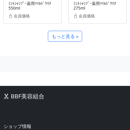
ﾐﾝﾄｼｬﾝﾌﾟｰ薬用ﾏｲﾙﾄﾞｸﾘｱ
ﾐﾝﾄｼｬﾝﾌﾟｰ薬用ﾏｲﾙﾄﾞｸﾘｱ
550ml
275ml
会員価格
会員価格
もっと見る »
BBF美容組合
美容室・サロン向け業務用美容材料の激安通販サイト。シャンプ
ー、カラー剤、パーマ剤、化粧品、美容器具など豊富な品揃え。
ショップ情報