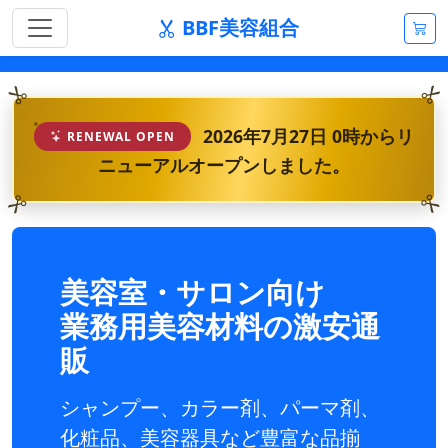
BBF美容組合
2026年7月27日 0時からリ
RENEWAL OPEN
ニューアルオープンしました。
美容室・サロン向け
業務用美容材料の激安通
販
シャンプー、カラー剤、パーマ剤、
化粧品、美容器具など豊富な品揃