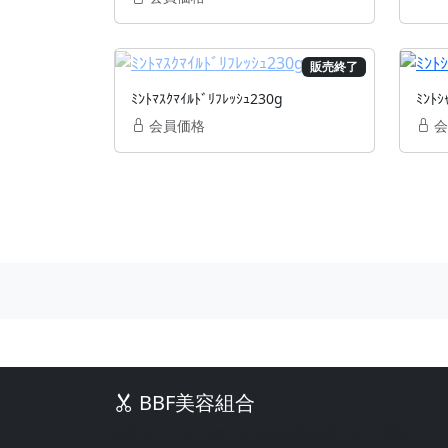
販売終了
ﾐﾝﾄﾏｽｸﾏｲﾙﾄﾞﾘﾌﾚｯｼｭ230g
ﾐﾝﾄｼ
会員価格
会
BBF美容組合
美容室・サロン向け業務用美容材料の激安通販サイ