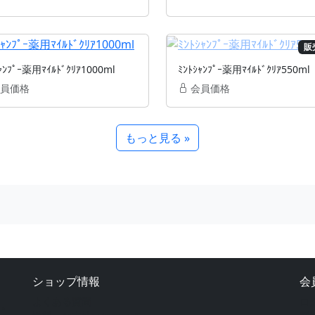
販
ｬﾝﾌﾟｰ薬用ﾏｲﾙﾄﾞｸﾘｱ1000ml
ﾐﾝﾄｼｬﾝﾌﾟｰ薬用ﾏｲﾙﾄﾞｸﾘｱ550ml
員価格
会員価格
もっと見る »
ショップ情報
会
よくある質問
ロ
ト。