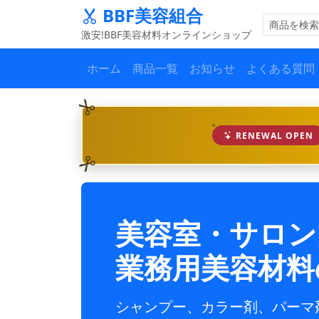
BBF美容組合
激安!BBF美容材料オンラインショップ
ホーム
商品一覧
お知らせ
よくある質問
RENEWAL OPEN
美容室・サロン
業務用美容材料
シャンプー、カラー剤、パーマ