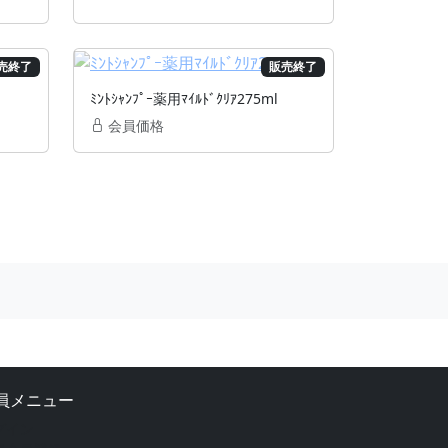
売終了
販売終了
ﾐﾝﾄｼｬﾝﾌﾟｰ薬用ﾏｲﾙﾄﾞｸﾘｱ275ml
会員価格
員メニュー
グイン