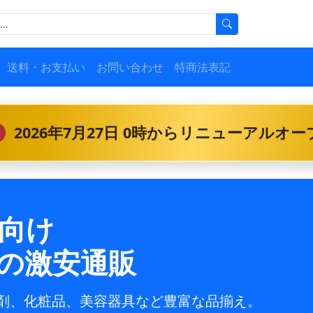
送料・お支払い
お問い合わせ
特商法表記
2026年7月27日 0時からリニューアルオ
向け
の激安通販
剤、化粧品、美容器具など豊富な品揃え。