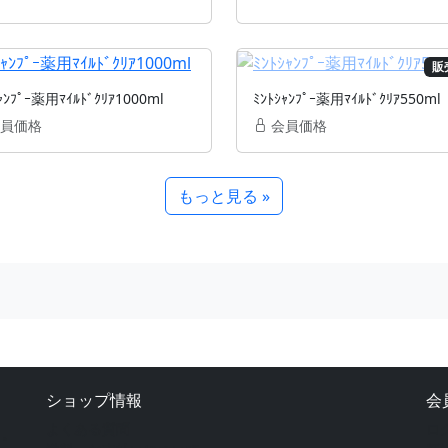
販
ｬﾝﾌﾟｰ薬用ﾏｲﾙﾄﾞｸﾘｱ1000ml
ﾐﾝﾄｼｬﾝﾌﾟｰ薬用ﾏｲﾙﾄﾞｸﾘｱ550ml
員価格
会員価格
もっと見る »
ショップ情報
会
よくある質問
ロ
ト。