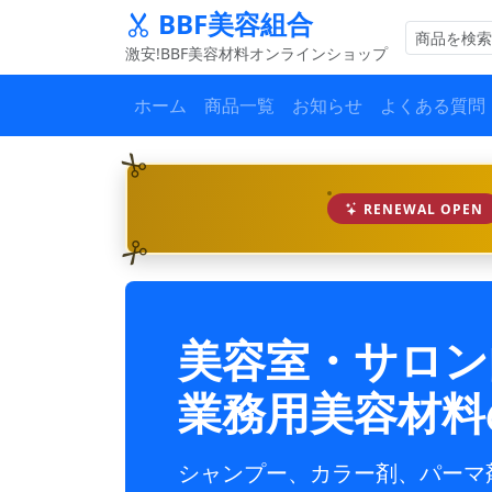
BBF美容組合
激安!BBF美容材料オンラインショップ
ホーム
商品一覧
お知らせ
よくある質問
RENEWAL OPEN
美容室・サロン
業務用美容材料
シャンプー、カラー剤、パーマ