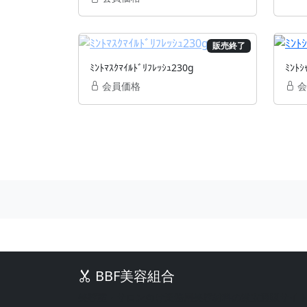
販売終了
ﾐﾝﾄﾏｽｸﾏｲﾙﾄﾞﾘﾌﾚｯｼｭ230g
ﾐﾝﾄｼ
会員価格
会
BBF美容組合
美容室・サロン向け業務用美容材料の激安通販サイ