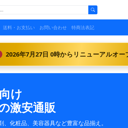
送料・お支払い
お問い合わせ
特商法表記
2026年7月27日 0時からリニューアルオ
向け
の激安通販
剤、化粧品、美容器具など豊富な品揃え。