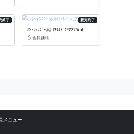
売終了
販売終了
ﾐﾝﾄｼｬﾝﾌﾟｰ薬用ﾏｲﾙﾄﾞｸﾘｱ275ml
会員価格
員メニュー
グイン