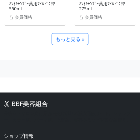
ﾐﾝﾄｼｬﾝﾌﾟｰ薬用ﾏｲﾙﾄﾞｸﾘｱ
ﾐﾝﾄｼｬﾝﾌﾟｰ薬用ﾏｲﾙﾄﾞｸﾘｱ
550ml
275ml
会員価格
会員価格
もっと見る »
BBF美容組合
美容室・サロン向け業務用美容材料の激安通販サイト。シャンプ
ー、カラー剤、パーマ剤、化粧品、美容器具など豊富な品揃え。
ショップ情報