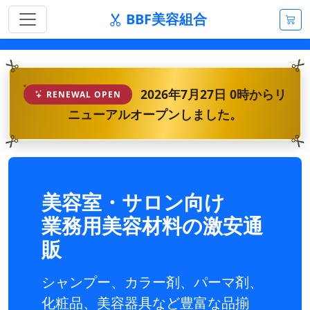
BBF美容組合
2026年7月27日 0時からリ
RENEWAL OPEN
ニューアルオープンしました。
美容室・サロン向け
業務用美容材料の激安通
販
シャンプー、カラー剤、パーマ剤、
化粧品、美容器具など豊富な品揃