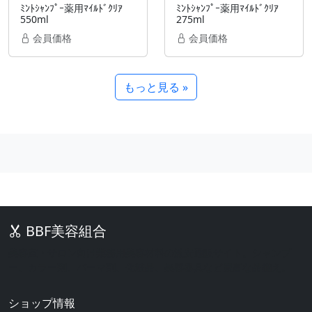
ﾐﾝﾄｼｬﾝﾌﾟｰ薬用ﾏｲﾙﾄﾞｸﾘｱ
ﾐﾝﾄｼｬﾝﾌﾟｰ薬用ﾏｲﾙﾄﾞｸﾘｱ
550ml
275ml
会員価格
会員価格
もっと見る »
BBF美容組合
美容室・サロン向け業務用美容材料の激安通販サイト。シャンプ
ー、カラー剤、パーマ剤、化粧品、美容器具など豊富な品揃え。
ショップ情報