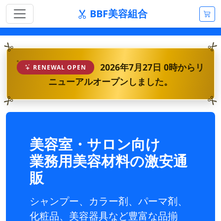
BBF美容組合
2026年7月27日 0時からリ
RENEWAL OPEN
ニューアルオープンしました。
美容室・サロン向け
業務用美容材料の激安通
販
シャンプー、カラー剤、パーマ剤、
化粧品、美容器具など豊富な品揃