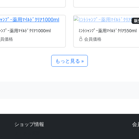
販
ｬﾝﾌﾟｰ薬用ﾏｲﾙﾄﾞｸﾘｱ1000ml
ﾐﾝﾄｼｬﾝﾌﾟｰ薬用ﾏｲﾙﾄﾞｸﾘｱ550ml
員価格
会員価格
もっと見る »
ショップ情報
会
よくある質問
ロ
ト。