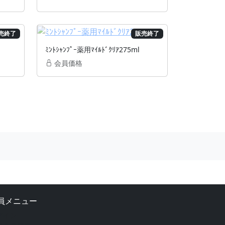
売終了
販売終了
ﾐﾝﾄｼｬﾝﾌﾟｰ薬用ﾏｲﾙﾄﾞｸﾘｱ275ml
会員価格
員メニュー
グイン