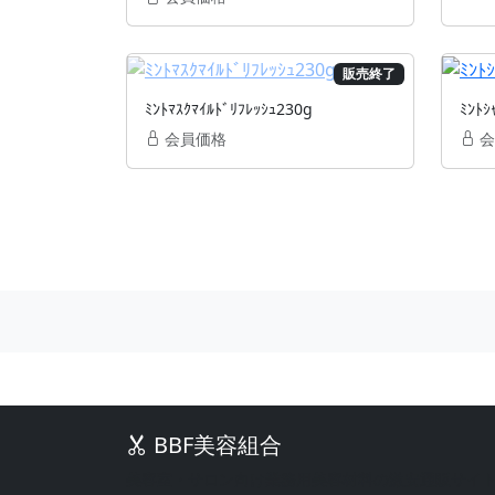
販売終了
ﾐﾝﾄﾏｽｸﾏｲﾙﾄﾞﾘﾌﾚｯｼｭ230g
ﾐﾝﾄｼ
会員価格
会
BBF美容組合
美容室・サロン向け業務用美容材料の激安通販サイ