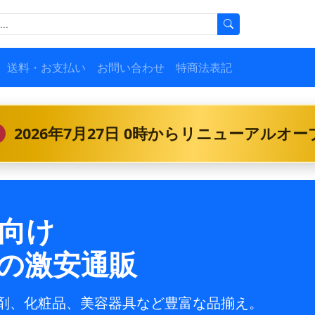
送料・お支払い
お問い合わせ
特商法表記
2026年7月27日 0時からリニューアルオ
向け
の激安通販
剤、化粧品、美容器具など豊富な品揃え。