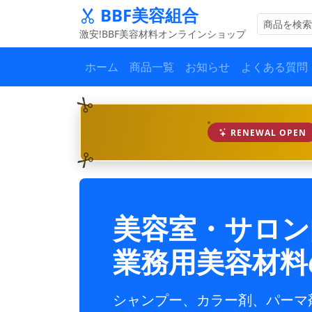
BBF美容組合
激安!BBF美容材料オンラインショップ
ホーム
商品一覧
お知らせ
よくある質問
RENEWAL OPEN
美容室・サロン
業務用美容材料
シャンプー、カラー剤、パーマ