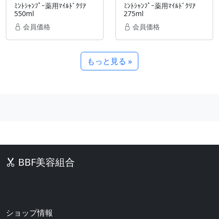
ﾐﾝﾄｼｬﾝﾌﾟｰ薬用ﾏｲﾙﾄﾞｸﾘｱ
ﾐﾝﾄｼｬﾝﾌﾟｰ薬用ﾏｲﾙﾄﾞｸﾘｱ
550ml
275ml
会員価格
会員価格
もっと見る »
BBF美容組合
美容室・サロン向け業務用美容材料の激安通販サイト。シャンプ
ー、カラー剤、パーマ剤、化粧品、美容器具など豊富な品揃え。
ショップ情報