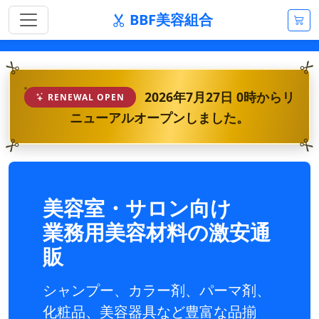
BBF美容組合
2026年7月27日 0時からリ
RENEWAL OPEN
ニューアルオープンしました。
美容室・サロン向け
業務用美容材料の激安通
販
シャンプー、カラー剤、パーマ剤、
化粧品、美容器具など豊富な品揃