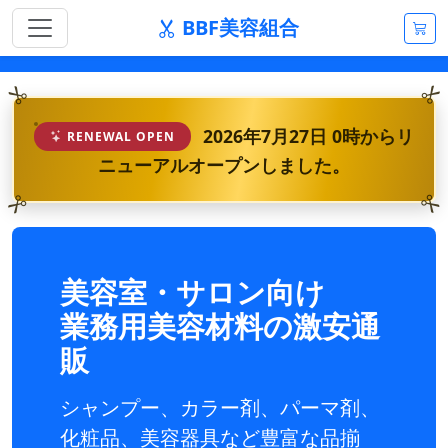
BBF美容組合
2026年7月27日 0時からリ
RENEWAL OPEN
ニューアルオープンしました。
美容室・サロン向け
業務用美容材料の激安通
販
シャンプー、カラー剤、パーマ剤、
化粧品、美容器具など豊富な品揃