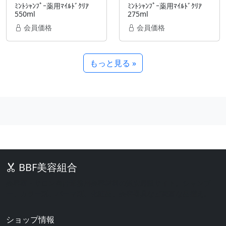
ﾐﾝﾄｼｬﾝﾌﾟｰ薬用ﾏｲﾙﾄﾞｸﾘｱ
ﾐﾝﾄｼｬﾝﾌﾟｰ薬用ﾏｲﾙﾄﾞｸﾘｱ
550ml
275ml
会員価格
会員価格
もっと見る »
BBF美容組合
美容室・サロン向け業務用美容材料の激安通販サイト。シャンプ
ー、カラー剤、パーマ剤、化粧品、美容器具など豊富な品揃え。
ショップ情報